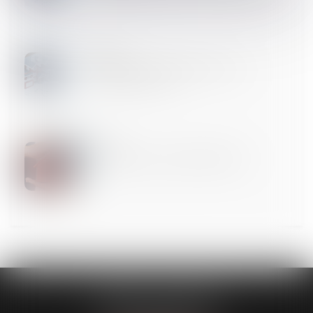
06
MARS
Vendeurs profanes et validité de la clause
d’exclusion de garantie
28
FÉVR.
Coup d’envoi pour le dispositif Bail Rénov’ !
CABINET GUENOUN