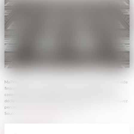
MaPrimeRénov’ Copropriété vous permet de bénéficier d’une aide
financière pour des travaux effectués au niveau des parties
communes de votre copropriété ou sur des parties privatives
déclarées d’intérêt collectif. Le montant de l’aide que vous pouvez
percevoir a été revalorisé pour l’année 2024...
Source :
www.service-public.fr