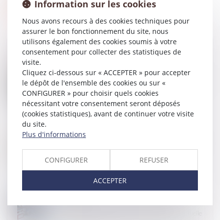
Information sur les cookies
Nous avons recours à des cookies techniques pour
assurer le bon fonctionnement du site, nous
utilisons également des cookies soumis à votre
consentement pour collecter des statistiques de
visite.
Cliquez ci-dessous sur « ACCEPTER » pour accepter
02
AVR.
Transition énergétique -MaPrimeRénov’ Copropriété :
le dépôt de l'ensemble des cookies ou sur «
le montant de l'aide augmente
CONFIGURER » pour choisir quels cookies
nécessitant votre consentement seront déposés
(cookies statistiques), avant de continuer votre visite
du site.
Plus d'informations
20
MARS
Le Gouvernement rétropédale face à un marché de
la rénovation en berne
CONFIGURER
REFUSER
ACCEPTER
13
MARS
Le quitus donné au syndic ne prive pas un
copropriétaire d’engager sa responsabilité délictuelle