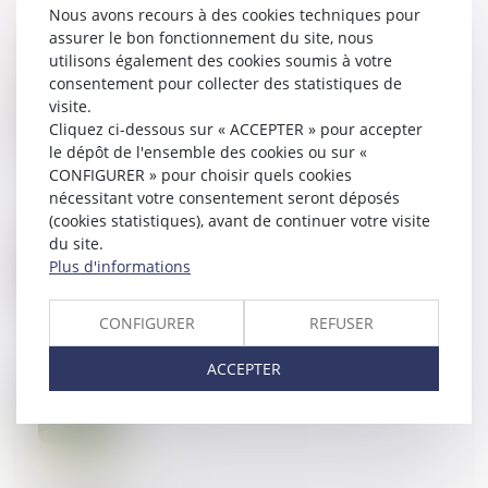
Nous avons recours à des cookies techniques pour
assurer le bon fonctionnement du site, nous
utilisons également des cookies soumis à votre
consentement pour collecter des statistiques de
07
FÉVR.
visite.
Règles de construction : les nouvelles attestations à
Cliquez ci-dessous sur « ACCEPTER » pour accepter
fournir depuis le 1er janvier 2024
le dépôt de l'ensemble des cookies ou sur «
CONFIGURER » pour choisir quels cookies
nécessitant votre consentement seront déposés
(cookies statistiques), avant de continuer votre visite
06
FÉVR.
du site.
Convention d’occupation précaire et obligation de
Plus d'informations
délivrance des locaux
CONFIGURER
REFUSER
ACCEPTER
06
FÉVR.
Obligation débroussaillement et de maintien en état
débroussaillé d’un terrain localisé en zone urbaine