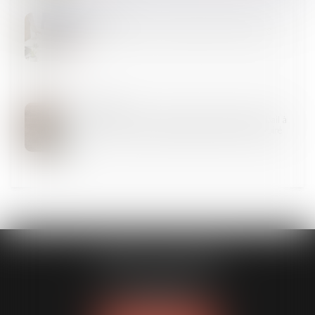
31
JANV.
Précisions sur la sous-traitance de second rang
26
JANV.
Conséquences de l’offre de renouvellement du bail à
des clauses et conditions différentes du bail expiré
CABINET GUENOUN
167 Bis, avenue Victor Hugo
75116 PARIS
Tél :
06 09 77 01 43