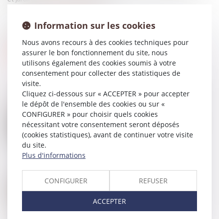
Source :
www.actu-juridique.fr
Information sur les cookies
Nous avons recours à des cookies techniques pour
assurer le bon fonctionnement du site, nous
utilisons également des cookies soumis à votre
consentement pour collecter des statistiques de
visite.
Cliquez ci-dessous sur « ACCEPTER » pour accepter
le dépôt de l'ensemble des cookies ou sur «
CONFIGURER » pour choisir quels cookies
31
MAI
Précisions sur les servitudes pour l’établissement
nécessitant votre consentement seront déposés
de canalisations publiques d’eau ou
(cookies statistiques), avant de continuer votre visite
d’assainissement
du site.
Plus d'informations
31
MAI
CONFIGURER
REFUSER
La mise à pied conservatoire annulée doit être
payée même si le salarié était en arrêt maladie
ACCEPTER