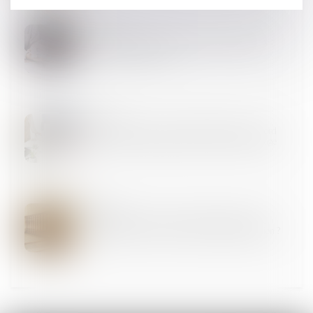
30
MAI
Droit de préemption urbain et vente immobilière :
quelles conséquences ?
24
MAI
La notification d’un décompte définitif vaut accord
exprès et non équivoque par le maître de l’ouvrage
23
MAI
Immeuble insalubre à titre irrémédiable : quelle
méthode pour calculer l’indemnité d’expropriation ?