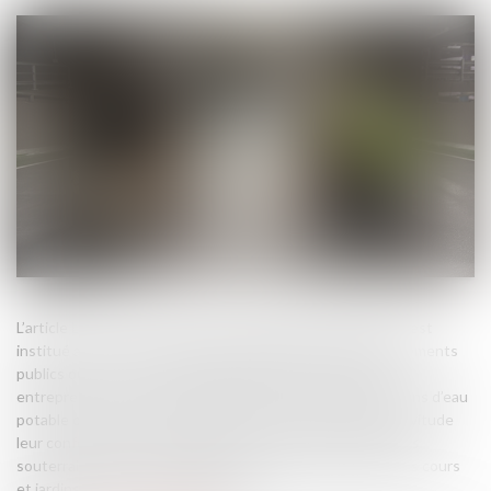
L’article L. 152-1 du Code rural et de la pêche maritime, « il est
institué au profit des collectivités publiques, des établissements
publics ou des concessionnaires de services publics qui
entreprennent des travaux d’établissement de canalisations d’eau
potable ou d’évacuation d’eaux usées ou pluviales une servitude
leur conférant le droit d’établir à demeure des canalisations
souterraines dans les terrains privés non bâtis, excepté les cours
et jardins attenant aux habitations »...