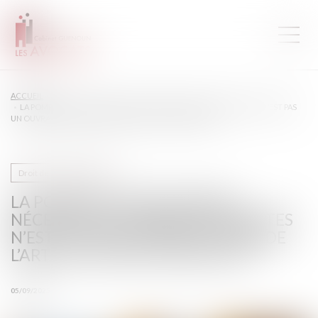
ACCUEIL
LA POMPE À CHALEUR AYANT NÉCESSITÉ DES TRAVAUX MODESTES N’EST PAS
UN OUVRAGE AU SENS DE L’ARTICLE 1792 DU CODE CIVIL !
Droit de la construction
LA POMPE À CHALEUR AYANT
NÉCESSITÉ DES TRAVAUX MODESTES
N’EST PAS UN OUVRAGE AU SENS DE
L’ARTICLE 1792 DU CODE CIVIL !
05/09/2025