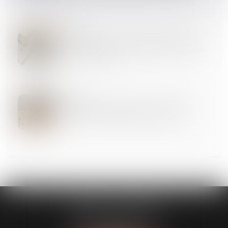
05
SEPT.
La pompe à chaleur ayant nécessité des travaux
modestes n’est pas un ouvrage au sens de l’article
1792 du Code civil !
03
SEPT.
Encadrement des loyers des baux d’habitation :
prolongation du dispositif jusqu’en 2026
CABINET GUENOUN
167 Bis, avenue Victor Hugo