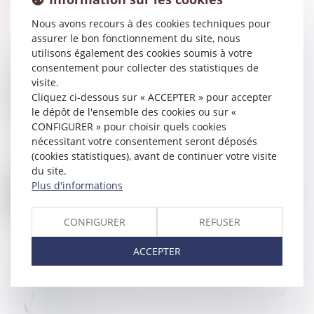
Nous avons recours à des cookies techniques pour
assurer le bon fonctionnement du site, nous
utilisons également des cookies soumis à votre
consentement pour collecter des statistiques de
visite.
12
SEPT.
Cliquez ci-dessous sur « ACCEPTER » pour accepter
MaPrimeRénov' : redémarrage prévu le 30
le dépôt de l'ensemble des cookies ou sur «
septembre
CONFIGURER » pour choisir quels cookies
nécessitant votre consentement seront déposés
(cookies statistiques), avant de continuer votre visite
du site.
10
SEPT.
Plus d'informations
Registre national des copropriétés : un décret pour
préciser les données à déclarer
CONFIGURER
REFUSER
ACCEPTER
09
SEPT.
Mise en demeure d'un bailleur commercial par
arrêté de péril grave et imminent concernant le local
loué