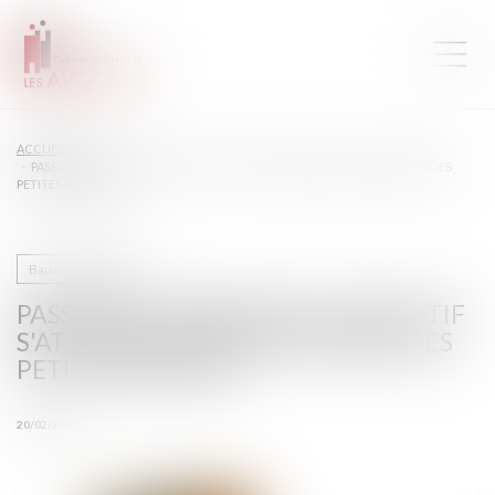
ACCUEIL
PASSOIRES THERMIQUES : L'EXÉCUTIF S'ATTAQUE AUX DPE TRONQUÉS DES
PETITES SURFACES
Baux d'habitation
PASSOIRES THERMIQUES : L'EXÉCUTIF
S'ATTAQUE AUX DPE TRONQUÉS DES
PETITES SURFACES
20/02/2024