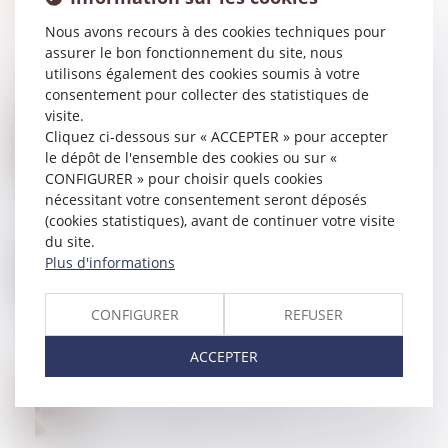
Nous avons recours à des cookies techniques pour
assurer le bon fonctionnement du site, nous
utilisons également des cookies soumis à votre
consentement pour collecter des statistiques de
visite.
27
FÉVR.
Cliquez ci-dessous sur « ACCEPTER » pour accepter
Action en fixation du loyer : l’assignation introduite
le dépôt de l'ensemble des cookies ou sur «
auprès du juge des loyers commerciaux sans
mémoire préalable est irrecevable
CONFIGURER » pour choisir quels cookies
nécessitant votre consentement seront déposés
(cookies statistiques), avant de continuer votre visite
du site.
21
FÉVR.
Plus d'informations
Bercy annonce deux mesures de soutien aux
entreprises de la construction
CONFIGURER
REFUSER
ACCEPTER
20
FÉVR.
Passoires thermiques : l'exécutif s'attaque aux DPE
tronqués des petites surfaces