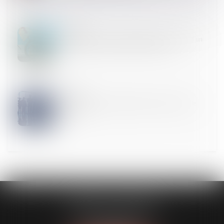
14
FÉVR.
Nullité d’une clause de répartition des charges d’un
règlement de copropriété et office du juge
07
FÉVR.
Publiez l'index de l'égalité professionnelle avant le
1er mars
CABINET GUENOUN
167 Bis, avenue Victor Hugo