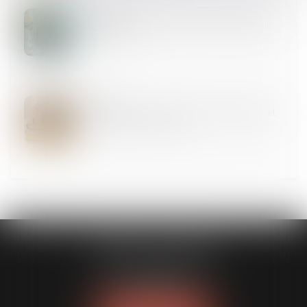
20
JUIN
Enrichissement injustifié : une action strictement
subsidiaire !
18
JUIN
L'exécutif renforce la lutte contre l'habitat indigne et
les marchands de sommeil
CABINET GUENOUN
167 Bis, avenue Victor Hugo
75116 PARIS
Tél :
06 09 77 01 43