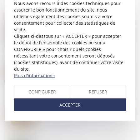
Nous avons recours à des cookies techniques pour
assurer le bon fonctionnement du site, nous
utilisons également des cookies soumis à votre
consentement pour collecter des statistiques de
02
JUIL.
visite.
Pas de droit de priorité pour le locataire commercial
Cliquez ci-dessous sur « ACCEPTER » pour accepter
en cas de cession globale de l’immeuble !
le dépôt de l'ensemble des cookies ou sur «
CONFIGURER » pour choisir quels cookies
nécessitant votre consentement seront déposés
(cookies statistiques), avant de continuer votre visite
27
JUIN
du site.
MaPrimeRénov' : la suspension estivale ne
Plus d'informations
concernera finalement pas les rénovations par geste
unique de travaux
CONFIGURER
REFUSER
ACCEPTER
24
JUIN
Suivi approfondi des recommandations relatives à la
conception et à la mise en œuvre de la réduction de
loyer de solidarité (RLS)