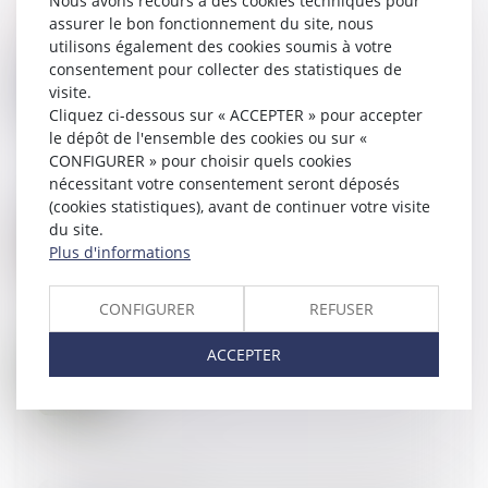
Nous avons recours à des cookies techniques pour
assurer le bon fonctionnement du site, nous
utilisons également des cookies soumis à votre
consentement pour collecter des statistiques de
23
AOÛT
Garantie de parfait achèvement et absence de
visite.
notification préalable des désordres révélés
Cliquez ci-dessous sur « ACCEPTER » pour accepter
postérieurement à la réception
le dépôt de l'ensemble des cookies ou sur «
CONFIGURER » pour choisir quels cookies
nécessitant votre consentement seront déposés
(cookies statistiques), avant de continuer votre visite
23
AOÛT
La loi Lagleize: une révolution pour l'accès à la
du site.
propriété ?
Plus d'informations
CONFIGURER
REFUSER
23
AOÛT
ACCEPTER
Obligation de délivrance du bailleur commercial :
jusqu’où ?
09
AOÛT