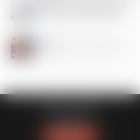
Le coût des ouvrages dont la réalisation conditionne
l'autorisation de construire doit être intégré dans le
prix forfaitaire, sinon faire l’objet d’un chiffrage
09
AOÛT
Occupation illicite : la protection des propriétaires
est renforcée
CABINET GUENOUN
167 Bis, avenue Victor Hugo
75116 PARIS
Tél :
06 09 77 01 43
NOUS LOCALISER