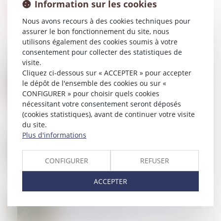
Information sur les cookies
Nous avons recours à des cookies techniques pour
assurer le bon fonctionnement du site, nous
utilisons également des cookies soumis à votre
consentement pour collecter des statistiques de
visite.
Cliquez ci-dessous sur « ACCEPTER » pour accepter
17
AVR.
Projet de loi de simplification : mensualisation des
le dépôt de l'ensemble des cookies ou sur «
loyers pour les baux commerciaux
CONFIGURER » pour choisir quels cookies
nécessitant votre consentement seront déposés
(cookies statistiques), avant de continuer votre visite
du site.
Plus d'informations
16
AVR.
PTZ : les nouvelles dispositions 2024
CONFIGURER
REFUSER
ACCEPTER
10
AVR.
Location interdite du bien acquis avec un prêt à taux
zéro : quelle sanction ?