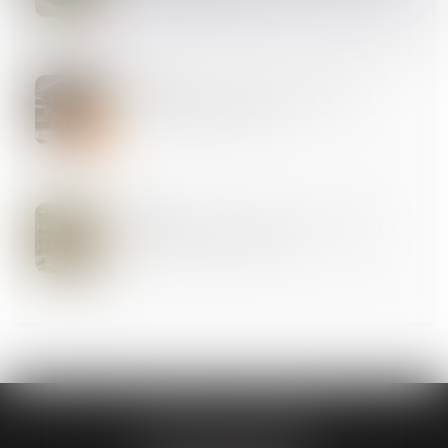
03
AVR.
Responsabilité du constructeur d’ouvrage :
revirement de jurisprudence
03
AVR.
Bail professionnel ou bail commercial : quelles
différences, comment choisir ?
CABINET GUENOUN