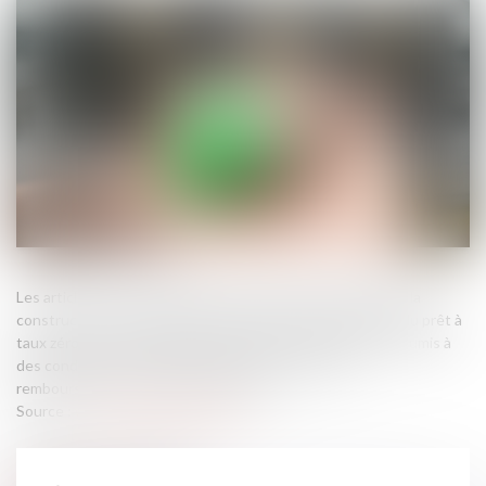
Les articles L. 31-10-6, L 31-10-7 et R. 31-10-6 du code de la
construction et de l'habitation prévoient que le maintien du prêt à
taux zéro en cas de mise en location du bien acheté est soumis à
des conditions dont la méconnaissance entraîne le
remboursement du capital restant dû...
Source :
www.lemag-juridique.com