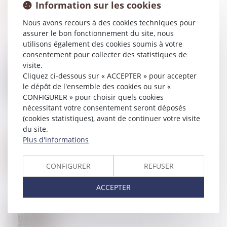
Information sur les cookies
Nous avons recours à des cookies techniques pour
assurer le bon fonctionnement du site, nous
utilisons également des cookies soumis à votre
consentement pour collecter des statistiques de
visite.
Cliquez ci-dessous sur « ACCEPTER » pour accepter
13
DÉC.
Le juge peut appliquer un abattement pour illicéité
le dépôt de l'ensemble des cookies ou sur «
des constructions sur la valeur du bien délaissé
CONFIGURER » pour choisir quels cookies
nécessitant votre consentement seront déposés
(cookies statistiques), avant de continuer votre visite
du site.
Plus d'informations
13
DÉC.
Précisions sur la recevabilité des actions en nullité
de clauses contractuelles introduites après l’entrée
en vigueur de la loi du 18 juin 2014
CONFIGURER
REFUSER
ACCEPTER
13
DÉC.
Formation continue des professionnels de
l’immobilier : une obligation pour exercer