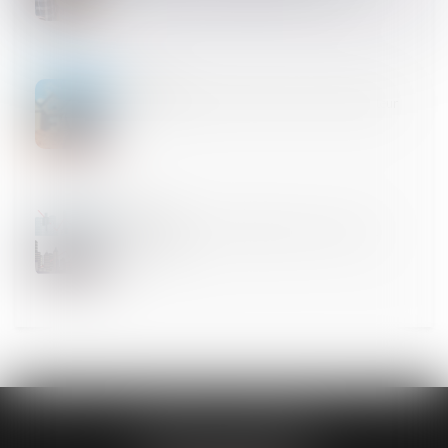
08
DÉC.
Prescription de l’action récursoire du constructeur
07
DÉC.
Le poids colossal de l’énergie et des travaux de
rénovation
CABINET GUENOUN