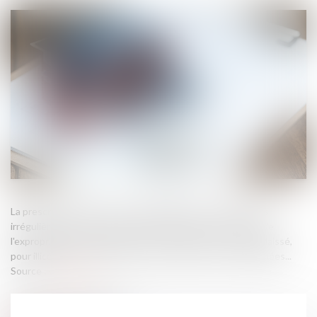
La prescription de l'action en démolition des constructions
irrégulières ne fait pas obstacle à l'application, par le juge de
l'expropriation, d'un abattement sur la valeur du terrain délaissé,
pour illicéité d'une partie des constructions qui y sont édifiées...
Source :
www.efl.fr