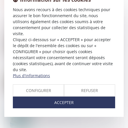
Nous avons recours à des cookies techniques pour
assurer le bon fonctionnement du site, nous
utilisons également des cookies soumis à votre
consentement pour collecter des statistiques de
visite.
21
MAI
Cliquez ci-dessous sur « ACCEPTER » pour accepter
Droit à la déconnexion : pas de manquement de
le dépôt de l'ensemble des cookies ou sur «
l’employeur si le salarié se connecte spontanément
CONFIGURER » pour choisir quels cookies
nécessitant votre consentement seront déposés
(cookies statistiques), avant de continuer votre visite
du site.
21
MAI
Plus d'informations
Inaptitude du salarié : peut-elle être établie par une
visite initiée par le médecin du travail ?
CONFIGURER
REFUSER
ACCEPTER
20
MAI
Passoires thermiques : vers un assouplissement
des règles de location en France ?