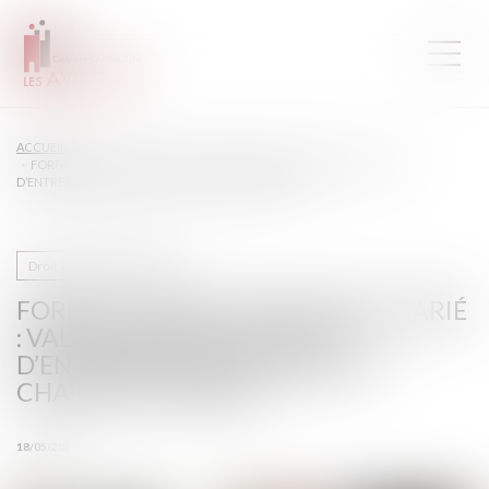
ACCUEIL
FORFAIT JOURS ET SANTÉ DU SALARIÉ : VALIDATION D’UN ACCORD
D’ENTREPRISE ENCADRANT LA CHARGE DE TRAVAIL
Droit du travail - Salariés
FORFAIT JOURS ET SANTÉ DU SALARIÉ
: VALIDATION D’UN ACCORD
D’ENTREPRISE ENCADRANT LA
CHARGE DE TRAVAIL
18/05/2026