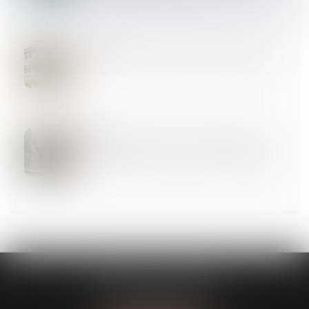
19
MAI
Bail 3 6 9 : durée, loyer, sortie, ce que vous signez
18
MAI
Forfait jours et santé du salarié : validation d’un
accord d’entreprise encadrant la charge de travail
CABINET GUENOUN
167 Bis, avenue Victor Hugo