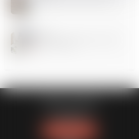
La fixation et la révision du loyer commercial
25
SEPT.
Quelles sont les caractéristiques qui rendent un
terrain constructible ?
CABINET GUENOUN
167 Bis, avenue Victor Hugo
75116 PARIS
Tél :
06 09 77 01 43
NOUS LOCALISER