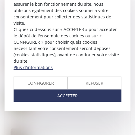
assurer le bon fonctionnement du site, nous
utilisons également des cookies soumis à votre
09
OCT.
consentement pour collecter des statistiques de
Révision des baux commerciaux et professionnels :
visite.
les indices au deuxième trimestre 2024
Cliquez ci-dessous sur « ACCEPTER » pour accepter
le dépôt de l'ensemble des cookies ou sur «
CONFIGURER » pour choisir quels cookies
nécessitant votre consentement seront déposés
09
OCT.
(cookies statistiques), avant de continuer votre visite
Expropriation, rétrocession, recours : les délais
du site.
Plus d'informations
CONFIGURER
REFUSER
02
OCT.
ACCEPTER
Rappel : le locataire est libéré de l’obligation de payer
le loyer à l’expiration du délai de préavis
26
SEPT.