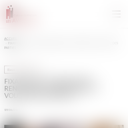
ACCUEIL
FIXATION DU LOYER DU BAIL RENOUVELÉ : COMPÉTENCE ET VOLONTÉ DES
PARTIES
Baux commerciaux
FIXATION DU LOYER DU BAIL
RENOUVELÉ : COMPÉTENCE ET
VOLONTÉ DES PARTIES
19/06/2024