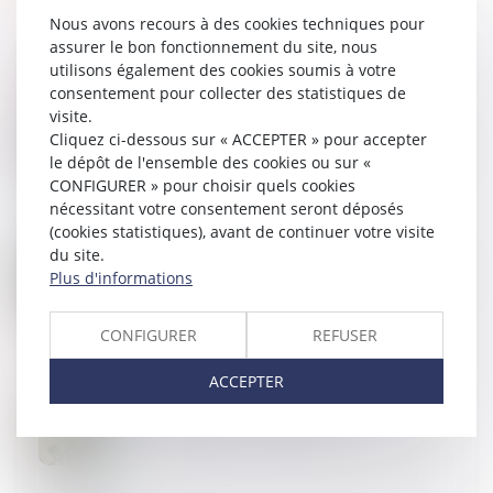
Nous avons recours à des cookies techniques pour
assurer le bon fonctionnement du site, nous
utilisons également des cookies soumis à votre
consentement pour collecter des statistiques de
visite.
02
JUIL.
Le délai de paiement imparti au locataire par la
Cliquez ci-dessous sur « ACCEPTER » pour accepter
nouvelle loi ne s'applique pas aux contrats en cours
le dépôt de l'ensemble des cookies ou sur «
CONFIGURER » pour choisir quels cookies
nécessitant votre consentement seront déposés
(cookies statistiques), avant de continuer votre visite
du site.
26
JUIN
Ordonnance du 19 juin 2024 modifiant et codifiant
Plus d'informations
le droit de la publicité foncière
CONFIGURER
REFUSER
ACCEPTER
26
JUIN
Baux commerciaux : la mensualisation des loyers
retardée pour cause de dissolution