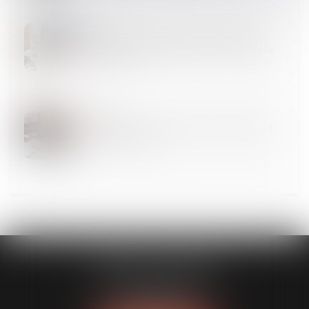
26
JUIN
Assurance dommages-ouvrage : les défauts de
conformité aux stipulations contractuelles ne sont
pas couverts
19
JUIN
Fixation du loyer du bail renouvelé : compétence et
volonté des parties
CABINET GUENOUN
167 Bis, avenue Victor Hugo
75116 PARIS