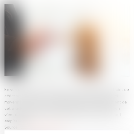
En vertu de l’article 545 du Code civil, nul ne peut être contraint de
céder sa propriété, si ce n’est pour cause d’utilité publique, et
moyennant une juste et préalable indemnité. Sur le fondement de
cet article, la Troisième Chambre civile de la Cour de cassation
vient de rappeler le droit du propriétaire à la démolition de tout
empiétement...
Source :
www.lemag-juridique.com