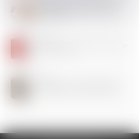
18
OCT.
Le droit du propriétaire à la démolition de tout
empiétement n’est pas soumis à un contrôle de
proportionnalité
05
OCT.
Obligation de reclassement : attention à la rédaction
de l’avis d’inaptitude !
03
OCT.
Sauf clause expresse, le ravalement prescrit par
l'administration pèse sur le bailleur commercial