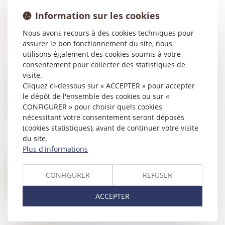
Information sur les cookies
Nous avons recours à des cookies techniques pour
assurer le bon fonctionnement du site, nous
utilisons également des cookies soumis à votre
consentement pour collecter des statistiques de
visite.
Cliquez ci-dessous sur « ACCEPTER » pour accepter
le dépôt de l'ensemble des cookies ou sur «
24
OCT.
La violation du droit de préférence du locataire
CONFIGURER » pour choisir quels cookies
commercial sanctionnée, même si le local est détruit
nécessitant votre consentement seront déposés
(cookies statistiques), avant de continuer votre visite
du site.
Plus d'informations
18
OCT.
Chemin communal et prescription acquisitive d’une
CONFIGURER
REFUSER
servitude de passage non équivoque
ACCEPTER