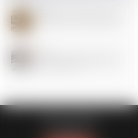
23
MAI
Immeuble insalubre à titre irrémédiable : quelle
méthode pour calculer l’indemnité d’expropriation ?
23
MAI
Du délai pour agir en dénégation du droit au statut
des baux commerciaux en raison d’un défaut
d’immatriculation au RCS
CABINET GUENOUN
167 Bis, avenue Victor Hugo
75116 PARIS