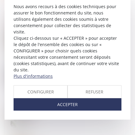
Nous avons recours à des cookies techniques pour
assurer le bon fonctionnement du site, nous
utilisons également des cookies soumis à votre
consentement pour collecter des statistiques de
visite.
31
MAI
La mise à pied conservatoire annulée doit être
Cliquez ci-dessous sur « ACCEPTER » pour accepter
payée même si le salarié était en arrêt maladie
le dépôt de l'ensemble des cookies ou sur «
CONFIGURER » pour choisir quels cookies
nécessitant votre consentement seront déposés
(cookies statistiques), avant de continuer votre visite
du site.
30
MAI
Droit de préemption urbain et vente immobilière :
Plus d'informations
quelles conséquences ?
CONFIGURER
REFUSER
ACCEPTER
24
MAI
La notification d’un décompte définitif vaut accord
exprès et non équivoque par le maître de l’ouvrage