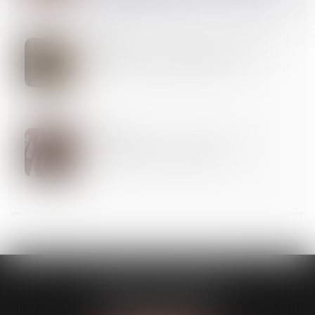
23
MARS
Construction : surélévation des copropriétés et
dispositions de la loi Climat résilience
22
MARS
Trouble de jouissance causé par un tiers et
responsabilité de la SCI bailleresse
CABINET GUENOUN
167 Bis, avenue Victor Hugo