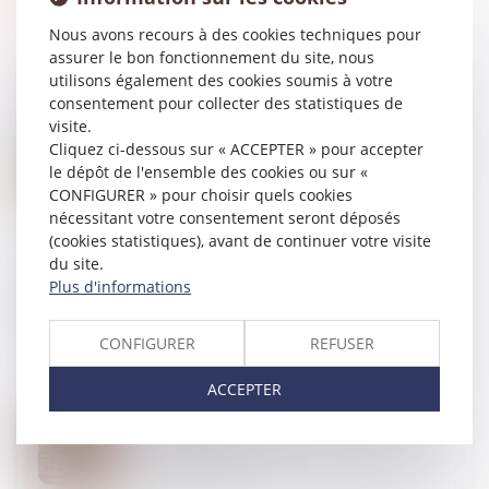
Nous avons recours à des cookies techniques pour
assurer le bon fonctionnement du site, nous
utilisons également des cookies soumis à votre
consentement pour collecter des statistiques de
visite.
04
AVR.
Cliquez ci-dessous sur « ACCEPTER » pour accepter
La conformité du bien vendu s’apprécie au jour de la
le dépôt de l'ensemble des cookies ou sur «
vente
CONFIGURER » pour choisir quels cookies
nécessitant votre consentement seront déposés
(cookies statistiques), avant de continuer votre visite
du site.
29
MARS
Plus d'informations
Construction de piscines individuelles dans les
zones inondables
CONFIGURER
REFUSER
ACCEPTER
28
MARS
Pas de droit de préférence du locataire commercial
en cas vente de gré à gré d’un actif immobilier en
liquidation judiciaire