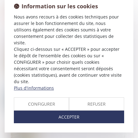
Information sur les cookies
Nous avons recours à des cookies techniques pour
assurer le bon fonctionnement du site, nous
utilisons également des cookies soumis à votre
consentement pour collecter des statistiques de
visite.
Cliquez ci-dessous sur « ACCEPTER » pour accepter
30
AVR.
le dépôt de l'ensemble des cookies ou sur «
Détermination de la créance et injonction de payer :
CONFIGURER » pour choisir quels cookies
le contrat et rien que le contrat !
nécessitant votre consentement seront déposés
(cookies statistiques), avant de continuer votre visite
du site.
Plus d'informations
29
AVR.
Clause de destination : la Cour de cassation
confirme l’exclusion des activités non prévues
CONFIGURER
REFUSER
ACCEPTER
25
AVR.
Vous louez un logement en LMNP ? Voici ce qu'il faut