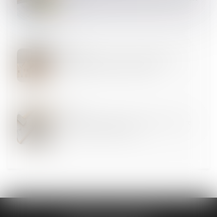
retenir
23
AVR.
Clause de non-recours : pas d’exonération de
l’obligation de délivrance du bailleur
18
AVR.
Assurance construction : pas de retour en arrière
après acceptation de garantie