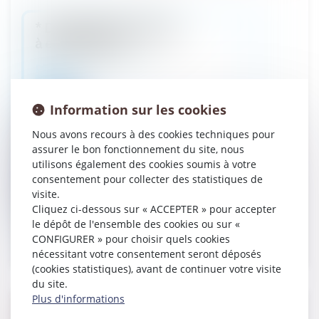
* Dont émissions de gaz
à effet de serre
peu d’émissions de CO
²
Information sur les cookies
41
Nous avons recours à des cookies techniques pour
kg CO /m².an
assurer le bon fonctionnement du site, nous
²
utilisons également des cookies soumis à votre
consentement pour collecter des statistiques de
visite.
Cliquez ci-dessous sur « ACCEPTER » pour accepter
émissions de CO
²
le dépôt de l'ensemble des cookies ou sur «
très importantes
CONFIGURER » pour choisir quels cookies
nécessitant votre consentement seront déposés
(cookies statistiques), avant de continuer votre visite
du site.
Plus d'informations
Caractéristiques