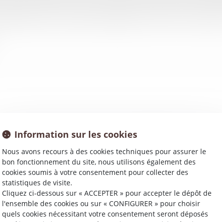
idéalement situé, à proximité immédiate des commerces, transport
Information sur les cookies
GES non renseigné
Nous avons recours à des cookies techniques pour assurer le
bon fonctionnement du site, nous utilisons également des
cookies soumis à votre consentement pour collecter des
statistiques de visite.
Cliquez ci-dessous sur « ACCEPTER » pour accepter le dépôt de
Commodités
l'ensemble des cookies ou sur « CONFIGURER » pour choisir
quels cookies nécessitant votre consentement seront déposés